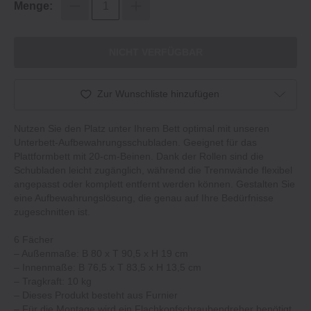
Menge:
NICHT VERFÜGBAR
Zur Wunschliste hinzufügen
Nutzen Sie den Platz unter Ihrem Bett optimal mit unseren
Unterbett-Aufbewahrungsschubladen. Geeignet für das
Plattformbett mit 20-cm-Beinen. Dank der Rollen sind die
Schubladen leicht zugänglich, während die Trennwände flexibel
angepasst oder komplett entfernt werden können. Gestalten Sie
eine Aufbewahrungslösung, die genau auf Ihre Bedürfnisse
zugeschnitten ist.
6 Fächer
– Außenmaße: B 80 x T 90,5 x H 19 cm
– Innenmaße: B 76,5 x T 83,5 x H 13,5 cm
– Tragkraft: 10 kg
– Dieses Produkt besteht aus Furnier
– Für die Montage wird ein Flachkopfschraubendreher benötigt.