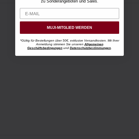
zu Sonderangeboten und Sales.
MUJI-MITGLIED WERDEN
*Gültig für Bestellungen über 50€, exklusive Versandkosten. Mit Ihrer
Anmeldung stimmen Sie unseren
Allgemeinen
Geschäftsbedingungen
und
Datenschutzbestimmungen
.