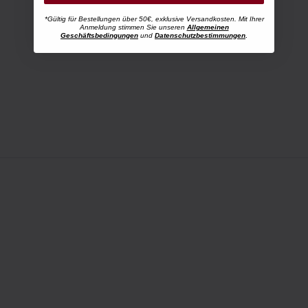
*Gültig für Bestellungen über 50€, exklusive Versandkosten. Mit Ihrer
Anmeldung stimmen Sie unseren
Allgemeinen
Geschäftsbedingungen
und
Datenschutzbestimmungen
.