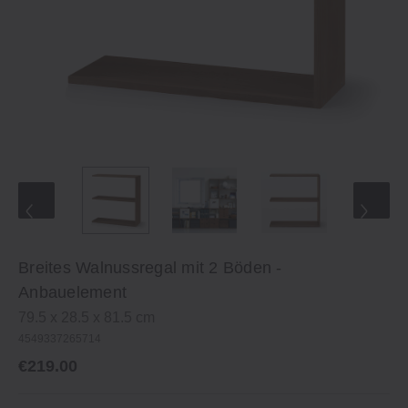
Breites Walnussregal mit 2 Böden ‐
Anbauelement
79.5 x 28.5 x 81.5 cm
4549337265714
€219.00