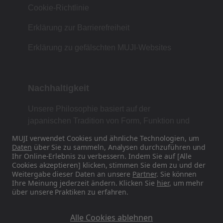
Cookie-Richtlinie
Erklärung zur Barrierefreiheit
Erklärung zu gefälschten MUJI-Websites
Nachhaltigkeit
Unsere Philosophie basiert auf der
japanischen Tradition von Form, Funktion und
Einfachheit.
MUJI verwendet Cookies und ähnliche Technologien, um
Daten
über Sie zu sammeln, Analysen durchzuführen und
Ihr Online-Erlebnis zu verbessern. Indem Sie auf [Alle
Cookies akzeptieren] klicken, stimmen Sie dem zu und der
Finden Sie uns in den sozialen Medien
Weitergabe dieser Daten an unsere
Partner
. Sie können
Ihre Meinung jederzeit ändern. Klicken Sie
hier
, um mehr
über unsere Praktiken zu erfahren.
Instagram
Alle Cookies ablehnen