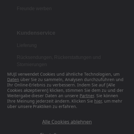
Freunde werben
Kundenservice
Lieferung
Rücksendungen, Rückerstattungen und
Stornierungen
MUJI verwendet Cookies und ähnliche Technologien, um
Kontakt
Daten
über Sie zu sammeln, Analysen durchzuführen und
Ihr Online-Erlebnis zu verbessern. Indem Sie auf [Alle
Geschenkkarten
Cookies akzeptieren] klicken, stimmen Sie dem zu und der
Weitergabe dieser Daten an unsere
Partner
. Sie können
Häufig gestellte Fragen
Ihre Meinung jederzeit ändern. Klicken Sie
hier
, um mehr
über unsere Praktiken zu erfahren.
MUJImail abbestellen
Alle Cookies ablehnen