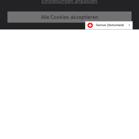
Einstellungen anpassen
Über uns
Über MUJI
Alle Cookies akzeptieren
German (Switzerland)
MUJI Materialien
Karriere bei MUJI
Anfrage auf Datenzugriff
Datenschutzerklärung
Allgemeine Geschäftsbedingungen
Cookie-Richtlinie
Erklärung zur Barrierefreiheit
Erklärung zu gefälschten MUJI-Websites