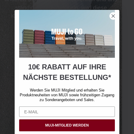
ständig weiterentwickeln, wird diese
Konfektionslinie ein Designlabor für die
Zukunft von
MUJI
darstellen.
MUJI Labo entdecken
+
10€ RABATT AUF IHRE
NÄCHSTE BESTELLUNG*
Werden Sie MUJI Mitglied und erhalten Sie
Produktneuheiten von MUJI sowie frühzeitigen Zugang
zu Sonderangeboten und Sales.
MUJI-MITGLIED WERDEN