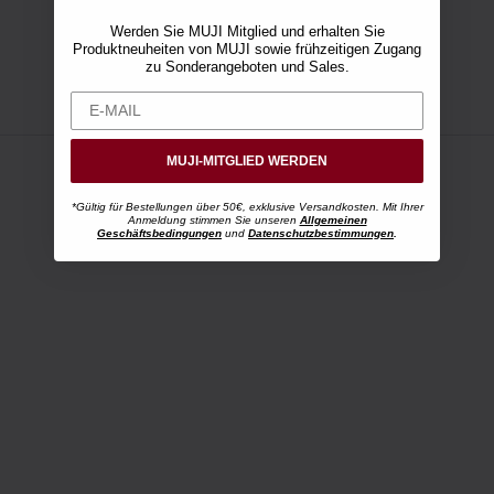
Werden Sie MUJI Mitglied und erhalten Sie
Produktneuheiten von MUJI sowie frühzeitigen Zugang
zu Sonderangeboten und Sales.
MUJI-MITGLIED WERDEN
*Gültig für Bestellungen über 50€, exklusive Versandkosten. Mit Ihrer
Anmeldung stimmen Sie unseren
Allgemeinen
Geschäftsbedingungen
und
Datenschutzbestimmungen
.