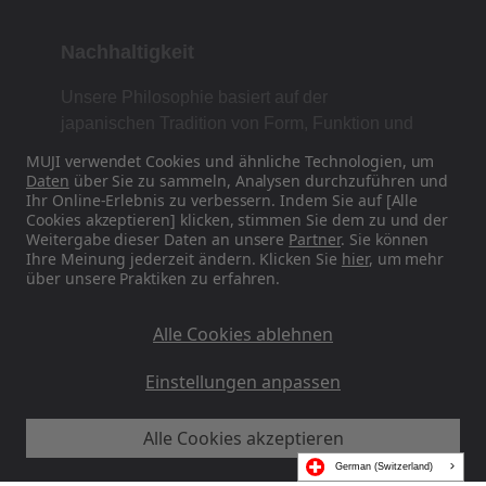
Nachhaltigkeit
Unsere Philosophie basiert auf der
japanischen Tradition von Form, Funktion und
Einfachheit.
MUJI verwendet Cookies und ähnliche Technologien, um
Daten
über Sie zu sammeln, Analysen durchzuführen und
Ihr Online-Erlebnis zu verbessern. Indem Sie auf [Alle
Cookies akzeptieren] klicken, stimmen Sie dem zu und der
Finden Sie uns in den sozialen Medien
Weitergabe dieser Daten an unsere
Partner
. Sie können
Ihre Meinung jederzeit ändern. Klicken Sie
hier
, um mehr
über unsere Praktiken zu erfahren.
Instagram
Alle Cookies ablehnen
Einstellungen anpassen
Alle Cookies akzeptieren
MUJI EU - Ryohin Keikaku Europe Ltd 2026
German (Switzerland)