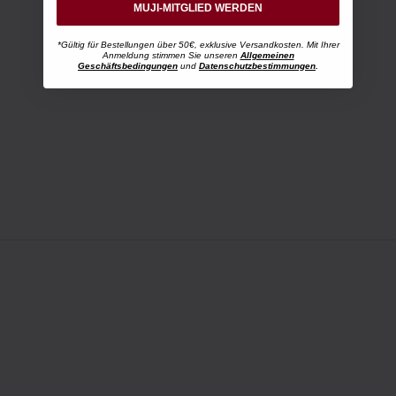
MUJI-MITGLIED WERDEN
*Gültig für Bestellungen über 50€, exklusive Versandkosten. Mit Ihrer
Anmeldung stimmen Sie unseren
Allgemeinen
Geschäftsbedingungen
und
Datenschutzbestimmungen
.