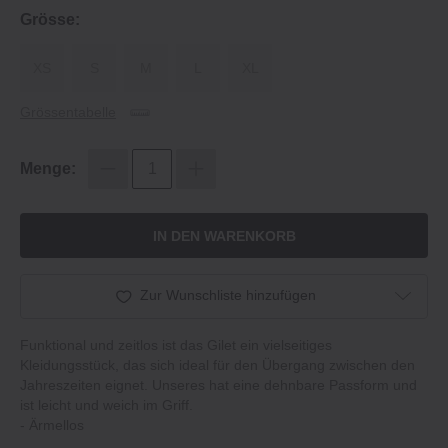
Grösse:
XS
S
M
L
XL
Grössentabelle
Menge:
IN DEN WARENKORB
Zur Wunschliste hinzufügen
Funktional und zeitlos ist das Gilet ein vielseitiges
Kleidungsstück, das sich ideal für den Übergang zwischen den
Jahreszeiten eignet. Unseres hat eine dehnbare Passform und
ist leicht und weich im Griff.
‐ Ärmellos