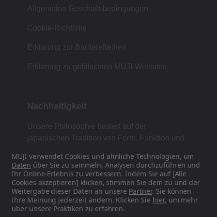
Allgemeine Geschäftsbedingungen
Cookie-Richtlinie
Erklärung zur Barrierefreiheit
Erklärung zu gefälschten MUJI-Websites
Nachhaltigkeit
Unsere Philosophie basiert auf der
japanischen Tradition von Form, Funktion und
Einfachheit.
MUJI verwendet Cookies und ähnliche Technologien, um
Daten
über Sie zu sammeln, Analysen durchzuführen und
Ihr Online-Erlebnis zu verbessern. Indem Sie auf [Alle
Cookies akzeptieren] klicken, stimmen Sie dem zu und der
Finden Sie uns in den sozialen Medien
Weitergabe dieser Daten an unsere
Partner
. Sie können
Ihre Meinung jederzeit ändern. Klicken Sie
hier
, um mehr
über unsere Praktiken zu erfahren.
Instagram