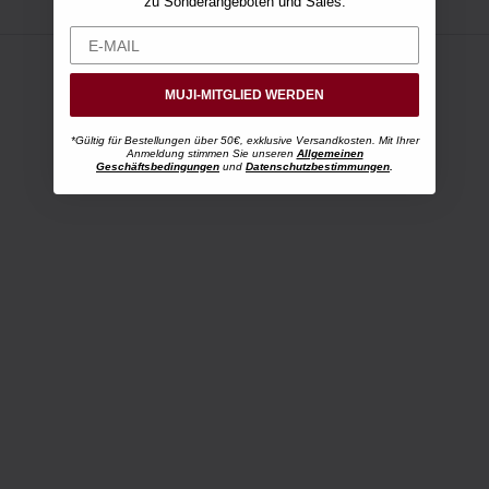
zu Sonderangeboten und Sales.
MUJI-MITGLIED WERDEN
*Gültig für Bestellungen über 50€, exklusive Versandkosten. Mit Ihrer
Anmeldung stimmen Sie unseren
Allgemeinen
Geschäftsbedingungen
und
Datenschutzbestimmungen
.