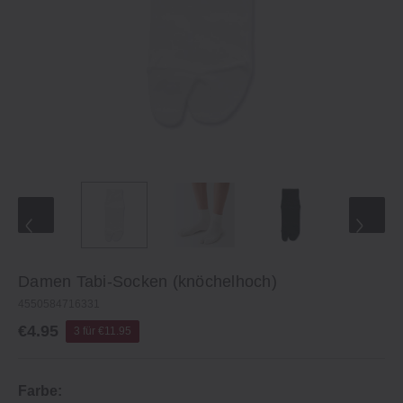
Damen Tabi-Socken (knöchelhoch)
4550584716331
€4.95
3 für €11.95
Farbe: