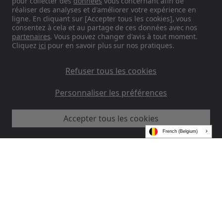
pour collecter des
données
vous concernant afin de
réaliser des analyses et d'améliorer votre expérience en
ligne. En cliquant sur [Accepter tous les cookies], vous
Durabilité
consentez à cela et au partage de ces données avec nos
partenaires
. Vous pouvez changer d'avis à tout moment.
Notre philosophie repose sur la tradition
Cliquez
ici
pour en savoir plus sur nos pratiques.
japonaise de la forme, de la fonction et de la
simplicité.
Refuser tous les cookies
Personnaliser les préférences
Retrouvez-nous sur les réseaux
Accepter tous les cookies
sociaux
French (Belgium)
Instagram
MUJI EU - Ryohin Keikaku Europe Ltd 2026