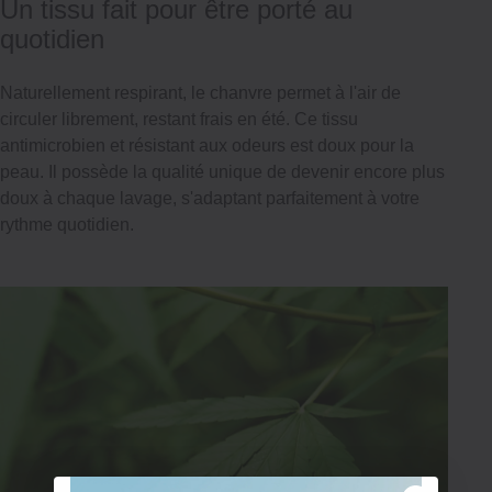
Un tissu fait pour être porté au
quotidien
Naturellement respirant, le chanvre permet à l'air de
circuler librement, restant frais en été. Ce tissu
antimicrobien et résistant aux odeurs est doux pour la
peau. Il possède la qualité unique de devenir encore plus
doux à chaque lavage, s'adaptant parfaitement à votre
rythme quotidien.