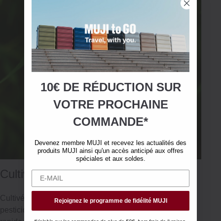
10€ DE RÉDUCTION SUR
VOTRE
PROCHAINE
COMMANDE*
Devenez membre MUJI et recevez les actualités des
produits MUJI ainsi qu'un accès anticipé aux offres
spéciales et aux soldes.
Cultivé de manière responsable
Cultivé avec un minimum d'eau et presque aucun
Rejoignez le programme de fidélité MUJI
pesticide, le chanvre est une alternative à croissance