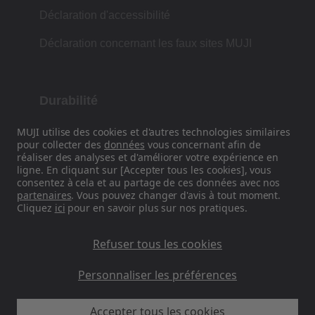
Déclaration d'accessibilité
Déclaration concernant les faux sites MUJI
Durabilité
Notre philosophie repose sur la tradition
MUJI utilise des cookies et d'autres technologies similaires
pour collecter des
données
vous concernant afin de
japonaise de la forme, de la fonction et de la
réaliser des analyses et d'améliorer votre expérience en
simplicité.
ligne. En cliquant sur [Accepter tous les cookies], vous
consentez à cela et au partage de ces données avec nos
partenaires
. Vous pouvez changer d'avis à tout moment.
Cliquez
ici
pour en savoir plus sur nos pratiques.
Retrouvez-nous sur les réseaux
sociaux
Refuser tous les cookies
Instagram
Personnaliser les préférences
Accepter tous les cookies