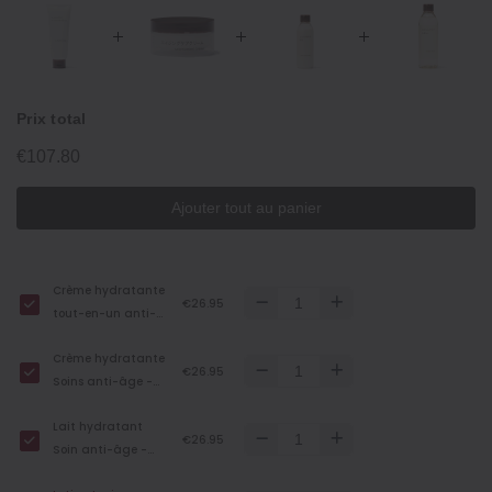
Prix total
€107.80
Ajouter tout au panier
Crème hydratante
€26.95
tout-en-un anti-
âge - 150 g
Crème hydratante
€26.95
Soins anti-âge -
45 g
Lait hydratant
€26.95
Soin anti-âge -
200 ml