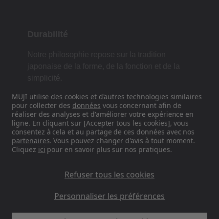
Durabilité
Notre philosophie repose sur la tradition
japonaise de la forme, de la fonction et de la
simplicité.
MUJI utilise des cookies et d'autres technologies similaires
pour collecter des
données
vous concernant afin de
réaliser des analyses et d'améliorer votre expérience en
Retrouvez-nous sur les réseaux
ligne. En cliquant sur [Accepter tous les cookies], vous
sociaux
consentez à cela et au partage de ces données avec nos
partenaires
. Vous pouvez changer d'avis à tout moment.
Cliquez
ici
pour en savoir plus sur nos pratiques.
Instagram
Refuser tous les cookies
Personnaliser les préférences