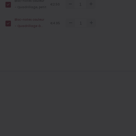
Bloc-notes couleur
€2.50
- Quadrillage, petit
Bloc-notes couleur
€4.95
- Quadrillage à
points