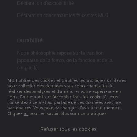
Déclaration d'accessibilité
Déclaration concernant les faux sites MUJI
Durabilité
Notre philosophie repose sur la tradition
japonaise de la forme, de la fonction et de la
simplicité.
MUJI utilise des cookies et d'autres technologies similaires
pour collecter des
données
vous concernant afin de
réaliser des analyses et d'améliorer votre expérience en
Retrouvez-nous sur les réseaux
ligne. En cliquant sur [Accepter tous les cookies], vous
sociaux
consentez à cela et au partage de ces données avec nos
partenaires
. Vous pouvez changer d'avis à tout moment.
Cliquez
ici
pour en savoir plus sur nos pratiques.
Instagram
Refuser tous les cookies