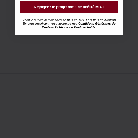
Rejoignez le programme de fidélité MUJI
*Valable sur les commandes de plus de 50€, hors frais de livraison.
En vous inscrivant, vous acceptez nos
Conditions Générales de
Vente
et
Politique de Confidentialité
.