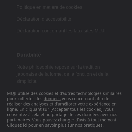
Politique en matière de cookies
Déclaration d'accessibilité
Déclaration concernant les faux sites MUJI
Durabilité
Notre philosophie repose sur la tradition
japonaise de la forme, de la fonction et de la
simplicité.
MUJI utilise des cookies et d'autres technologies similaires
pour collecter des
données
vous concernant afin de
réaliser des analyses et d'améliorer votre expérience en
Retrouvez-nous sur les réseaux
ligne. En cliquant sur [Accepter tous les cookies], vous
sociaux
consentez à cela et au partage de ces données avec nos
partenaires
. Vous pouvez changer d'avis à tout moment.
Cliquez
ici
pour en savoir plus sur nos pratiques.
Instagram