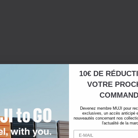
10€ DE RÉDUCT
VOTRE
PROC
COMMAND
Devenez membre MUJI pour rece
exclusives, un accès anticipé e
nouveautés concernant nos collectio
l'actualité de la mar