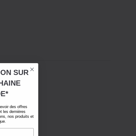
ION SUR
HAINE
E*
voir des offres
t les dernières
ns, nos produits et
que.