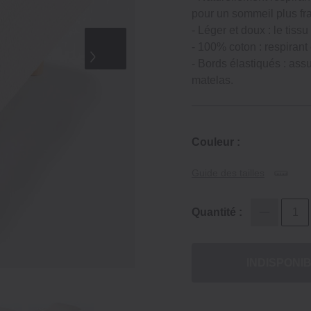
pour un sommeil plus fra
‐ Léger et doux : le tiss
‐ 100% coton : respirant 
‐ Bords élastiqués : assu
matelas.
Couleur :
Guide des tailles
Quantité :
INDISPONI