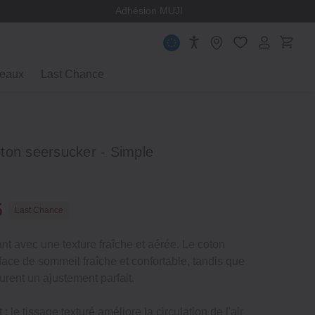
ège
Adhésion MUJI
eaux
Last Chance
ton seersucker ‐ Simple
m
5
Last Chance
nt avec une texture fraîche et aérée. Le coton
face de sommeil fraîche et confortable, tandis que
urent un ajustement parfait.
: le tissage texturé améliore la circulation de l'air