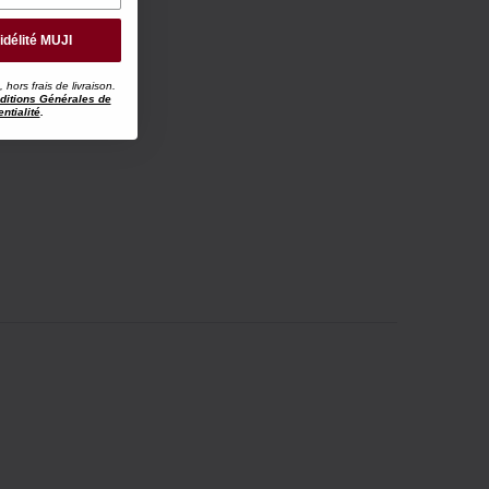
idélité MUJI
ors frais de livraison.
ditions Générales de
ntialité
.