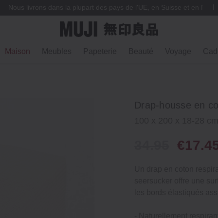
Nous livrons dans la plupart des pays de l'UE, en Suisse et en Norv
Maison
Meubles
Papeterie
Beauté
Voyage
Cad
Drap-housse en co
100 x 200 x 18-28 c
34.95
€17.4
Un drap en coton respira
seersucker offre une sur
les bords élastiqués ass
‐ Naturellement respirant 