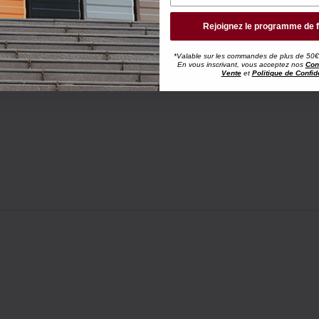
Rejoignez le programme de f
*Valable sur les commandes de plus de 50€, h
En vous inscrivant, vous acceptez nos
Con
Vente
et
Politique de Confide