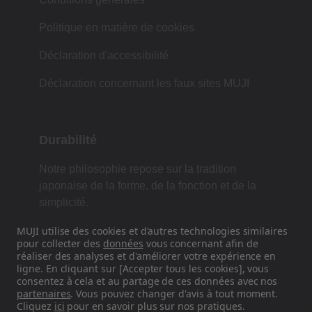
Politique en matière de cookies
Déclaration d'accessibilité
Déclaration concernant les faux sites MUJI
Durabilité
Notre philosophie repose sur la tradition
japonaise de la forme, de la fonction et de la
simplicité.
MUJI utilise des cookies et d'autres technologies similaires
pour collecter des
données
vous concernant afin de
réaliser des analyses et d'améliorer votre expérience en
Retrouvez-nous sur les réseaux
ligne. En cliquant sur [Accepter tous les cookies], vous
sociaux
consentez à cela et au partage de ces données avec nos
partenaires
. Vous pouvez changer d'avis à tout moment.
Cliquez
ici
pour en savoir plus sur nos pratiques.
Instagram