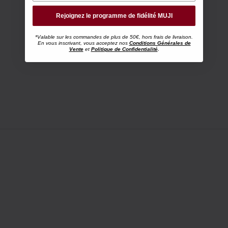
Rejoignez le programme de fidélité MUJI
*Valable sur les commandes de plus de 50€, hors frais de livraison.
En vous inscrivant, vous acceptez nos
Conditions Générales de
Vente
et
Politique de Confidentialité
.