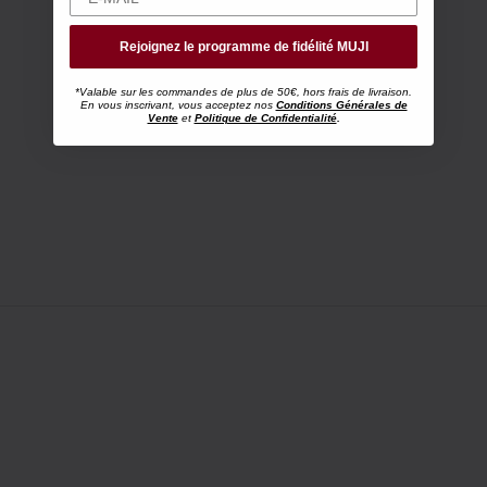
Rejoignez le programme de fidélité MUJI
*Valable sur les commandes de plus de 50€, hors frais de livraison.
En vous inscrivant, vous acceptez nos
Conditions Générales de
Vente
et
Politique de Confidentialité
.