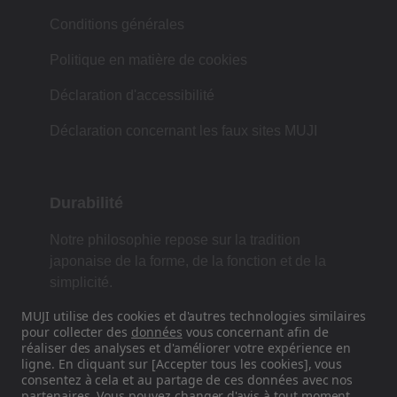
Conditions générales
Politique en matière de cookies
Déclaration d'accessibilité
Déclaration concernant les faux sites MUJI
Durabilité
Notre philosophie repose sur la tradition
japonaise de la forme, de la fonction et de la
simplicité.
MUJI utilise des cookies et d'autres technologies similaires
pour collecter des
données
vous concernant afin de
réaliser des analyses et d'améliorer votre expérience en
Retrouvez-nous sur les réseaux
ligne. En cliquant sur [Accepter tous les cookies], vous
sociaux
consentez à cela et au partage de ces données avec nos
partenaires
. Vous pouvez changer d'avis à tout moment.