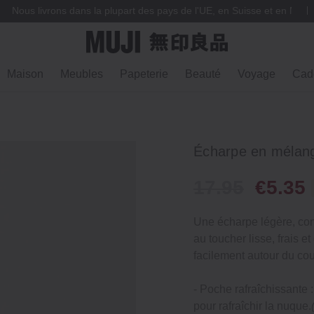
Nous livrons dans la plupart des pays de l'UE, en Suisse et en Norv
Maison
Meubles
Papeterie
Beauté
Voyage
Cad
Écharpe en mélang
17.95
€5.35
Une écharpe légère, con
au toucher lisse, frais e
facilement autour du co
- Poche rafraîchissante 
pour rafraîchir la nuque.