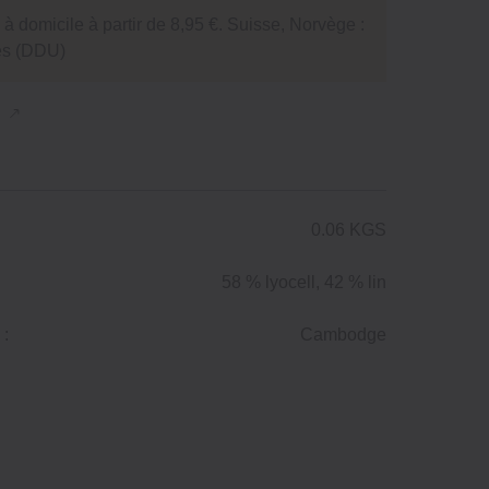
 à domicile à partir de 8,95 €. Suisse, Norvège :
tés (DDU)
n
0.06 KGS
58 % lyocell, 42 % lin
 :
Cambodge