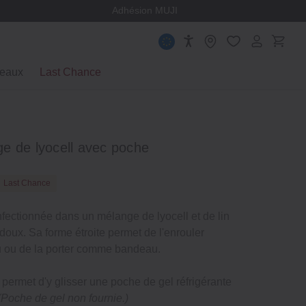
ège
Adhésion MUJI
eaux
Last Chance
e de lyocell avec poche
Last Chance
fectionnée dans un mélange de lyocell et de lin
t doux. Sa forme étroite permet de l'enrouler
u ou de la porter comme bandeau.
: permet d'y glisser une poche de gel réfrigérante
(Poche de gel non fournie.)