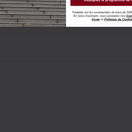
Rejoignez le programme de f
*Valable sur les commandes de plus de 50€, h
En vous inscrivant, vous acceptez nos
Con
Vente
et
Politique de Confide