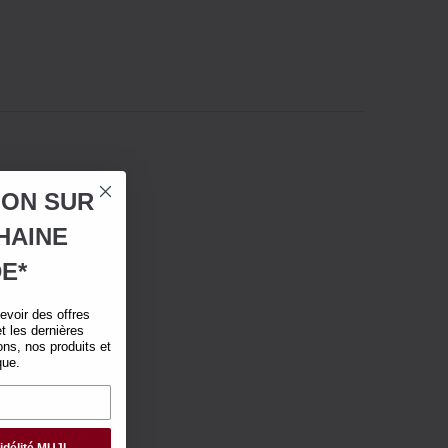
ION SUR
HAINE
E*
voir des offres
t les dernières
ns, nos produits et
que.