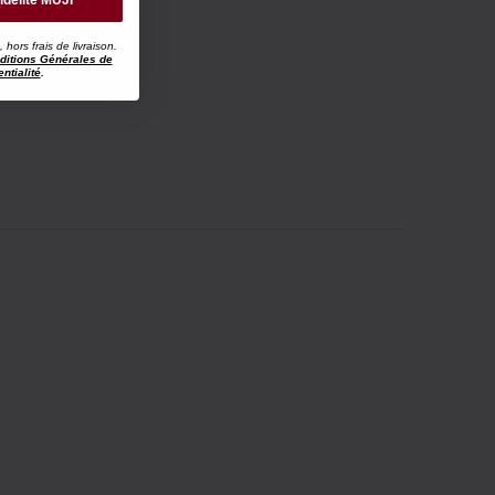
idélité MUJI
ors frais de livraison.
ditions Générales de
ntialité
.