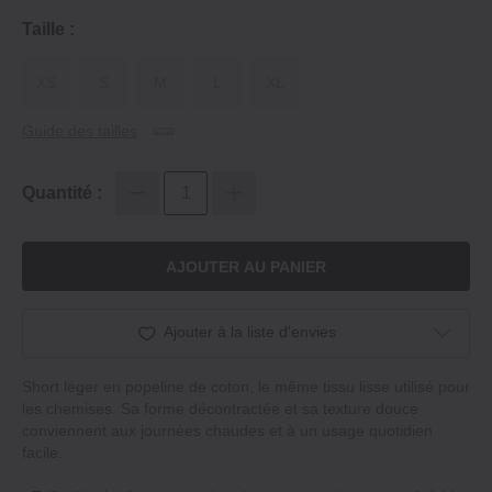
Taille :
XS
S
M
L
XL
Guide des tailles
Quantité :
AJOUTER AU PANIER
Ajouter à la liste d'envies
Short léger en popeline de coton, le même tissu lisse utilisé pour
les chemises. Sa forme décontractée et sa texture douce
conviennent aux journées chaudes et à un usage quotidien
facile.