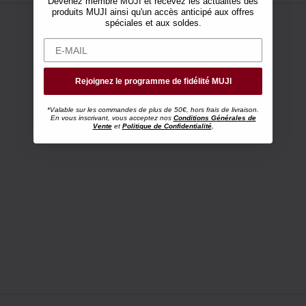
Devenez membre MUJI et recevez les actualités des
produits MUJI ainsi qu'un accès anticipé aux offres
spéciales et aux soldes.
Rejoignez le programme de fidélité MUJI
*Valable sur les commandes de plus de 50€, hors frais de livraison.
En vous inscrivant, vous acceptez nos
Conditions Générales de
Vente
et
Politique de Confidentialité
.