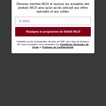
Devenez membre MUJI et recevez les actualités des
produits MUJI ainsi qu'un accès anticipé aux offres
spéciales et aux soldes.
Rejoignez le programme de fidélité MUJI
*Valable sur les commandes de plus de 50€, hors frais de livraison.
En vous inscrivant, vous acceptez nos
Conditions Générales de
Vente
et
Politique de Confidentialité
.