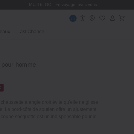
MUJI to GO - En voyage, avec vous.
eaux
Last Chance
s pour homme
€
chaussette à angle droit évite qu'elle ne glisse
ée. Le bord-côte de soutien offre un ajustement
a coupe socquette est un indispensable pour le