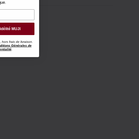
que.
idélité MUJI
ors frais de livraison.
ditions Générales de
ntialité
.