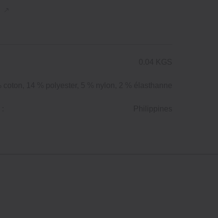
n
0.04 KGS
 coton, 14 % polyester, 5 % nylon, 2 % élasthanne
 :
Philippines