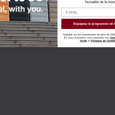
l'actualité de la mar
Rejoignez le programme de f
*Valable sur les commandes de plus de 50€, h
En vous inscrivant, vous acceptez nos
Con
Vente
et
Politique de Confide