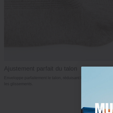
Ajustement parfait du talon
Enveloppe parfaitement le talon, réduisant l'accumulation de 
les glissements.