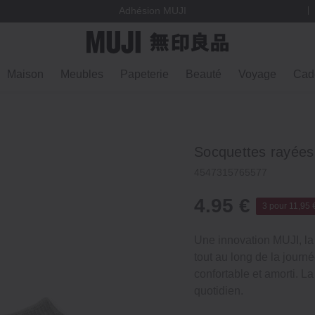
vège
Adhésion MUJI
Maison
Meubles
Papeterie
Beauté
Voyage
Cad
Socquettes rayée
4547315765577
4.95 €
3 pour 11,95 
Une innovation MUJI, la 
tout au long de la journ
confortable et amorti. L
quotidien.