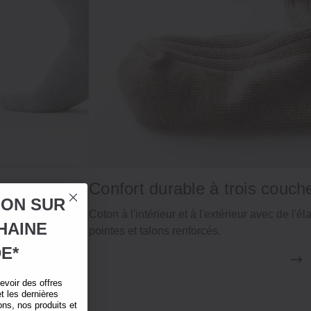
Confort durable à trois couch
ION SUR
e maintiennent les
Coton à l'intérieur et à l'extérieur avec de l'é
HAINE
pointes et talons renforcés.
E*
voir des offres
t les dernières
ns, nos produits et