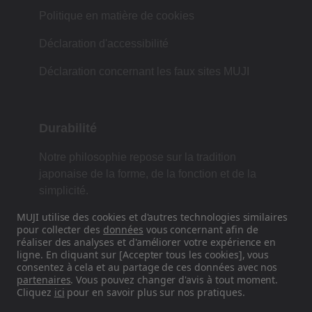
Politique en matière de cookies
Déclaration d'accessibilité
Déclaration concernant les faux sites MUJI
Durabilité
Notre philosophie repose sur la tradition
japonaise de la forme, de la fonction et de la
simplicité.
MUJI utilise des cookies et d'autres technologies similaires
pour collecter des
données
vous concernant afin de
réaliser des analyses et d'améliorer votre expérience en
Retrouvez-nous sur les réseaux
ligne. En cliquant sur [Accepter tous les cookies], vous
sociaux
consentez à cela et au partage de ces données avec nos
partenaires
. Vous pouvez changer d'avis à tout moment.
Cliquez
ici
pour en savoir plus sur nos pratiques.
Instagram