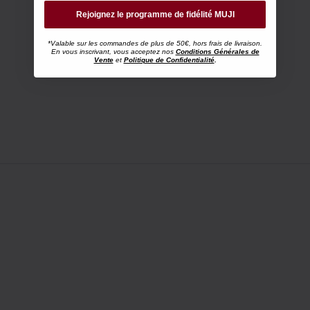
Rejoignez le programme de fidélité MUJI
*Valable sur les commandes de plus de 50€, hors frais de livraison.
En vous inscrivant, vous acceptez nos
Conditions Générales de
Vente
et
Politique de Confidentialité
.