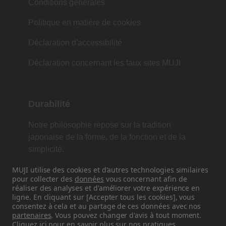
Conditions générales
Politique en matière de cookies
Déclaration d'accessibilité
Déclaration concernant les faux sites MUJI
Durabilité
Notre philosophie repose sur la tradition
japonaise de la forme, de la fonction et de la
simplicité.
MUJI utilise des cookies et d'autres technologies similaires
pour collecter des
données
vous concernant afin de
réaliser des analyses et d'améliorer votre expérience en
Retrouvez-nous sur les réseaux
ligne. En cliquant sur [Accepter tous les cookies], vous
sociaux
consentez à cela et au partage de ces données avec nos
partenaires
. Vous pouvez changer d'avis à tout moment.
Cliquez
ici
pour en savoir plus sur nos pratiques.
Instagram