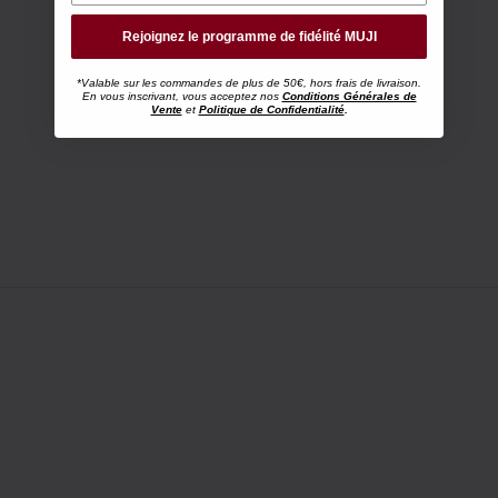
Rejoignez le programme de fidélité MUJI
*Valable sur les commandes de plus de 50€, hors frais de livraison.
En vous inscrivant, vous acceptez nos
Conditions Générales de
Vente
et
Politique de Confidentialité
.