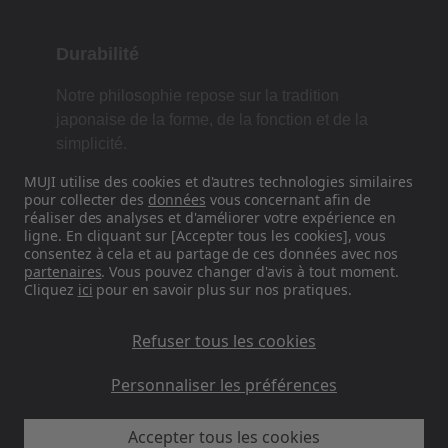
Durabilité
Notre philosophie repose sur la tradition
japonaise de la forme, de la fonction et de la
simplicité.
MUJI utilise des cookies et d'autres technologies similaires
pour collecter des
données
vous concernant afin de
réaliser des analyses et d'améliorer votre expérience en
Retrouvez-nous sur les réseaux
ligne. En cliquant sur [Accepter tous les cookies], vous
sociaux
consentez à cela et au partage de ces données avec nos
partenaires
. Vous pouvez changer d'avis à tout moment.
Cliquez
ici
pour en savoir plus sur nos pratiques.
Instagram
Refuser tous les cookies
Personnaliser les préférences
Accepter tous les cookies
MUJI EU - Ryohin Keikaku Europe Ltd 2026