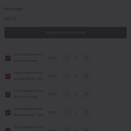
Prix total
€9.75
Ajouter tout au panier
Stylo à pointe fine
€1.95
à encre à base
d'eau - 0,5 mm,
Stylo à pointe fine
Abricot
€1.95
à base d'eau - 0,5
mm, Cyan grisâtre
Stylo à pointe fine
€1.95
à encre à base
d'eau ‐ 0,5 mm,
Stylo à pointe fine
Vert olive
€1.95
à base d'eau - 0,5
mm, Jaune
Stylo à pointe fine
moutarde
€1.95