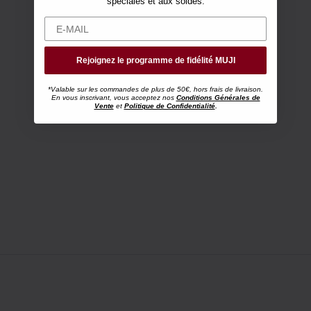
spéciales et aux soldes.
Rejoignez le programme de fidélité MUJI
*Valable sur les commandes de plus de 50€, hors frais de livraison.
En vous inscrivant, vous acceptez nos
Conditions Générales de
Vente
et
Politique de Confidentialité
.