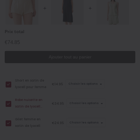
Prix total
€74.85
Ajouter tout au panier
Short en satin de
€14.95
Choisir les options
lyocell pour femme
Robe nuisette en
€34.95
Choisir les options
satin de lyocell
pour femme
Gilet femme en
€24.95
Choisir les options
satin de lyocell