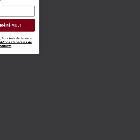
idélité MUJI
ors frais de livraison.
ditions Générales de
ntialité
.