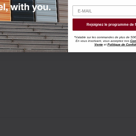
Rejoignez le programme de f
*Valable sur les commandes de plus de 50€, h
En vous inscrivant, vous acceptez nos
Con
Vente
et
Politique de Confide