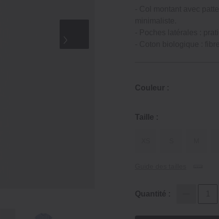
- Col montant avec patte
minimaliste.
- Poches latérales : prat
- Coton biologique : fib
Couleur :
Taille :
XS
S
M
Guide des tailles
Quantité :