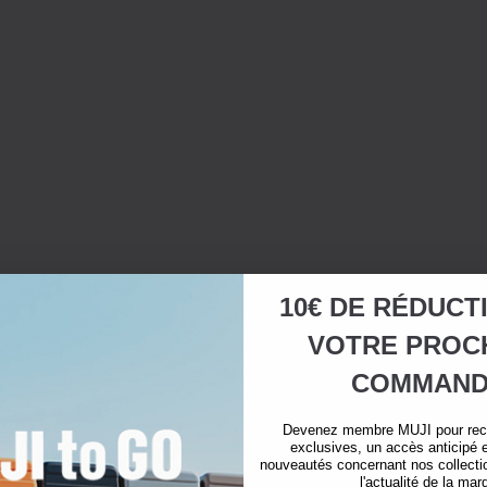
10€ DE RÉDUCT
VOTRE
PROC
COMMAND
Devenez membre MUJI pour rece
exclusives, un accès anticipé e
nouveautés concernant nos collectio
l'actualité de la mar