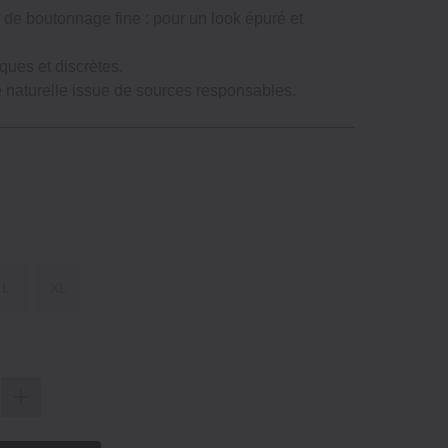
 de boutonnage fine : pour un look épuré et
iques et discrètes.
re naturelle issue de sources responsables.
L
XL