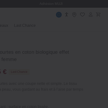
ège
Adhésion MUJI
eaux
Last Chance
urtes en coton biologique effet
ur femme
5 €
Last Chance
tes avec une coupe nette et simple. Le tissu
 peau, vous gardant au frais et à l'aise par temps
ssant : surface en coton lissée.