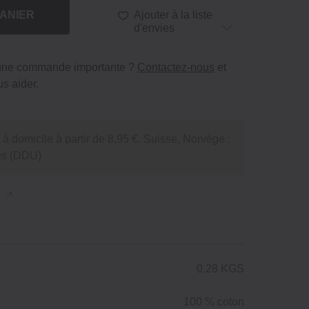
ANIER
Ajouter à la liste
d'envies
 une commande importante ?
Contactez-nous
et
s aider.
 à domicile à partir de 8,95 €. Suisse, Norvège :
tés (DDU)
n
0.28 KGS
100 % coton