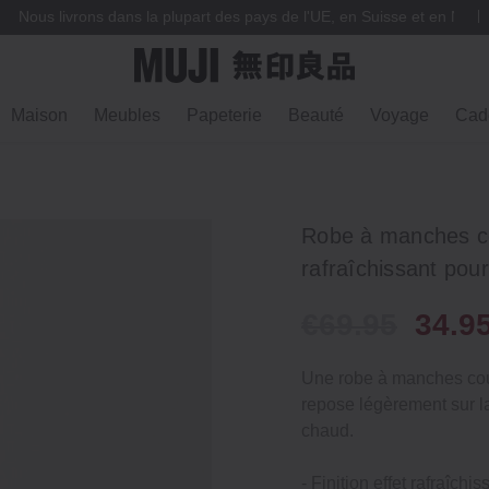
Nous livrons dans la plupart des pays de l'UE, en Suisse et en Norv
Maison
Meubles
Papeterie
Beauté
Voyage
Cad
Robe à manches co
rafraîchissant po
€69.95
34.9
Une robe à manches cour
repose légèrement sur la
chaud.
- Finition effet rafraîchi