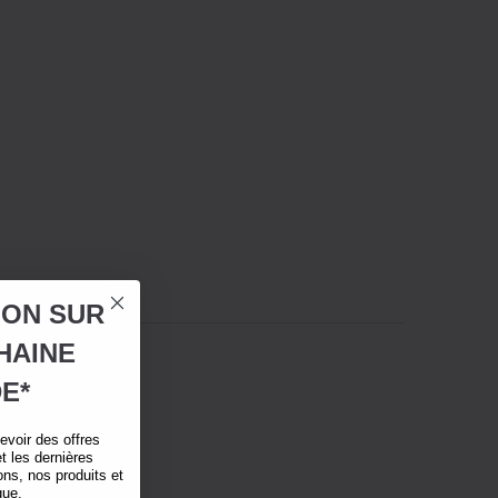
ION SUR
HAINE
E*
voir des offres
t les dernières
ns, nos produits et
que.