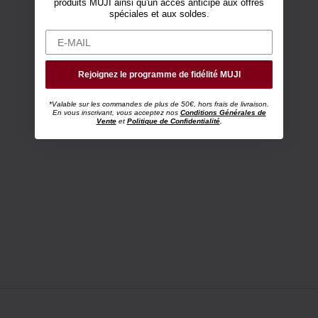
produits MUJI ainsi qu'un accès anticipé aux offres
spéciales et aux soldes.
Rejoignez le programme de fidélité MUJI
*Valable sur les commandes de plus de 50€, hors frais de livraison.
En vous inscrivant, vous acceptez nos
Conditions Générales de
Vente
et
Politique de Confidentialité
.