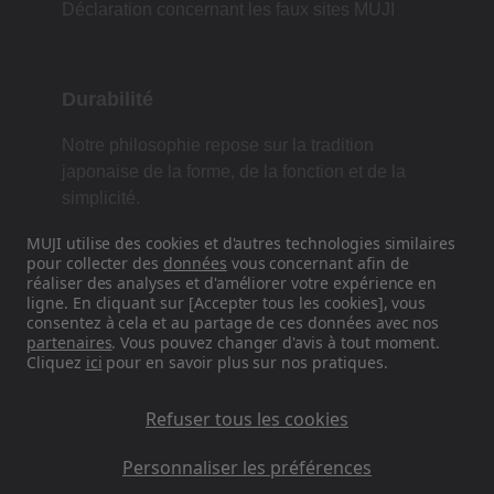
Déclaration concernant les faux sites MUJI
Durabilité
Notre philosophie repose sur la tradition
japonaise de la forme, de la fonction et de la
simplicité.
MUJI utilise des cookies et d'autres technologies similaires
pour collecter des
données
vous concernant afin de
réaliser des analyses et d'améliorer votre expérience en
Retrouvez-nous sur les réseaux
ligne. En cliquant sur [Accepter tous les cookies], vous
sociaux
consentez à cela et au partage de ces données avec nos
partenaires
. Vous pouvez changer d'avis à tout moment.
Cliquez
ici
pour en savoir plus sur nos pratiques.
Instagram
Refuser tous les cookies
Personnaliser les préférences