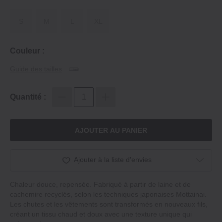
S
M
L
XL
Couleur :
Guide des tailles
Quantité :
AJOUTER AU PANIER
Ajouter à la liste d'envies
Chaleur douce, repensée. Fabriqué à partir de laine et de
cachemire recyclés, selon les techniques japonaises Mottainai.
Les chutes et les vêtements sont transformés en nouveaux fils,
créant un tissu chaud et doux avec une texture unique qui