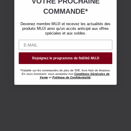
VOTRE
PROCHAINE
COMMANDE*
Devenez membre MUJI et recevez les actualités des
produits MUJI ainsi qu'un accès anticipé aux offres
spéciales et aux soldes.
Rejoignez le programme de fidélité MUJI
*Valable sur les commandes de plus de 50€, hors frais de livraison.
En vous inscrivant, vous acceptez nos
Conditions Générales de
Vente
et
Politique de Confidentialité
.