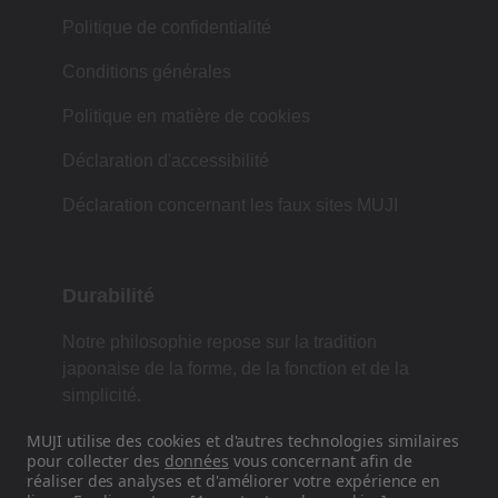
Politique de confidentialité
Conditions générales
Politique en matière de cookies
Déclaration d'accessibilité
Déclaration concernant les faux sites MUJI
Durabilité
Notre philosophie repose sur la tradition
japonaise de la forme, de la fonction et de la
simplicité.
MUJI utilise des cookies et d'autres technologies similaires
pour collecter des
données
vous concernant afin de
réaliser des analyses et d'améliorer votre expérience en
Retrouvez-nous sur les réseaux