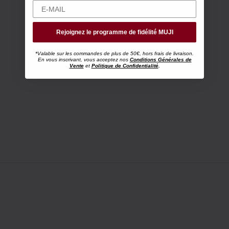
Rejoignez le programme de fidélité MUJI
*Valable sur les commandes de plus de 50€, hors frais de livraison.
En vous inscrivant, vous acceptez nos
Conditions Générales de
Vente
et
Politique de Confidentialité
.