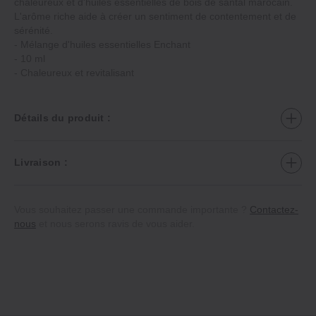
chaleureux et d'huiles essentielles de bois de santal marocain.
L'arôme riche aide à créer un sentiment de contentement et de
sérénité.
‐ Mélange d'huiles essentielles Enchant
‐ 10 ml
‐ Chaleureux et revitalisant
Détails du produit :
Livraison :
Vous souhaitez passer une commande importante ?
Contactez-
nous
et nous serons ravis de vous aider.