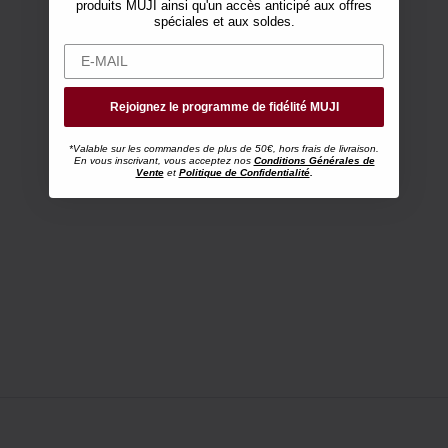
produits MUJI ainsi qu'un accès anticipé aux offres
spéciales et aux soldes.
Rejoignez le programme de fidélité MUJI
*Valable sur les commandes de plus de 50€, hors frais de livraison.
En vous inscrivant, vous acceptez nos
Conditions Générales de
Vente
et
Politique de Confidentialité
.