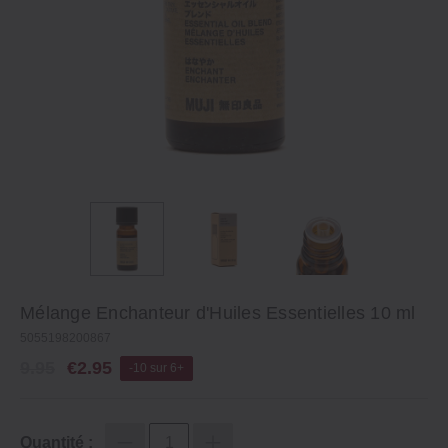
Mélange Enchanteur d'Huiles Essentielles 10 ml
5055198200867
9.95
€2.95
-10 sur 6+
Quantité :