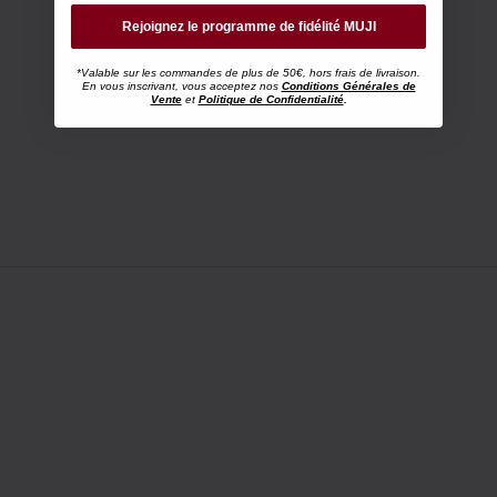
Rejoignez le programme de fidélité MUJI
*Valable sur les commandes de plus de 50€, hors frais de livraison.
En vous inscrivant, vous acceptez nos
Conditions Générales de
Vente
et
Politique de Confidentialité
.