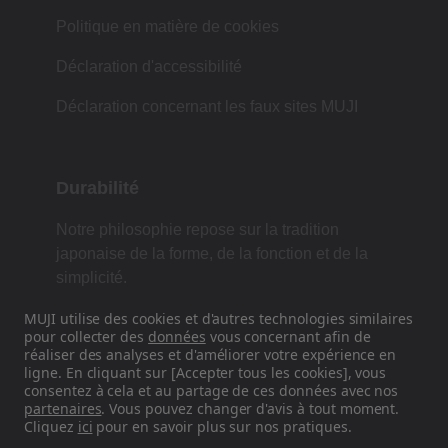
Politique en matière de cookies
Déclaration d'accessibilité
Déclaration concernant les faux sites MUJI
Durabilité
Notre philosophie repose sur la tradition
japonaise de la forme, de la fonction et de la
simplicité.
MUJI utilise des cookies et d'autres technologies similaires
pour collecter des
données
vous concernant afin de
réaliser des analyses et d'améliorer votre expérience en
Retrouvez-nous sur les réseaux
ligne. En cliquant sur [Accepter tous les cookies], vous
sociaux
consentez à cela et au partage de ces données avec nos
partenaires
. Vous pouvez changer d'avis à tout moment.
Cliquez
ici
pour en savoir plus sur nos pratiques.
Instagram