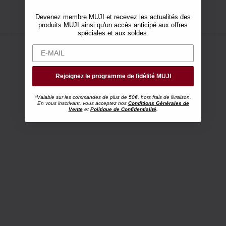
Devenez membre MUJI et recevez les actualités des
produits MUJI ainsi qu'un accès anticipé aux offres
spéciales et aux soldes.
Rejoignez le programme de fidélité MUJI
*Valable sur les commandes de plus de 50€, hors frais de livraison.
En vous inscrivant, vous acceptez nos
Conditions Générales de
Vente
et
Politique de Confidentialité
.