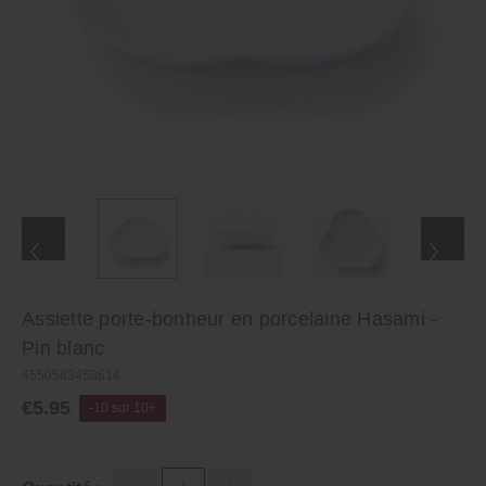
Assiette porte-bonheur en porcelaine Hasami ‐
Pin blanc
4550583458614
€5.95
-10 sur 10+