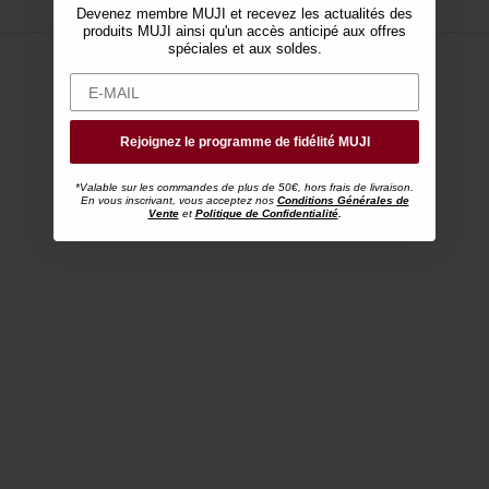
Devenez membre MUJI et recevez les actualités des
produits MUJI ainsi qu'un accès anticipé aux offres
spéciales et aux soldes.
Rejoignez le programme de fidélité MUJI
*Valable sur les commandes de plus de 50€, hors frais de livraison.
En vous inscrivant, vous acceptez nos
Conditions Générales de
Vente
et
Politique de Confidentialité
.