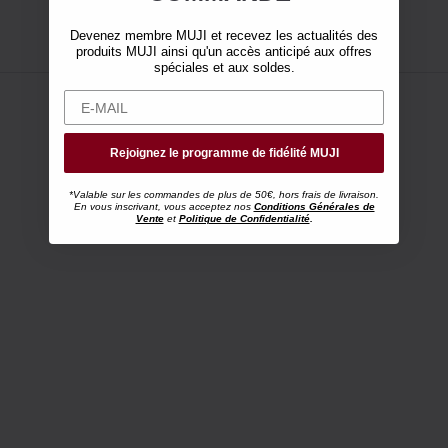
Devenez membre MUJI et recevez les actualités des
produits MUJI ainsi qu'un accès anticipé aux offres
spéciales et aux soldes.
Rejoignez le programme de fidélité MUJI
*Valable sur les commandes de plus de 50€, hors frais de livraison.
En vous inscrivant, vous acceptez nos
Conditions Générales de
Vente
et
Politique de Confidentialité
.