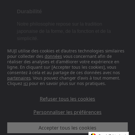
Durabilité
Notre philosophie repose sur la tradition
japonaise de la forme, de la fonction et de la
simplicité.
MUJI utilise des cookies et d'autres technologies similaires
pour collecter des
données
vous concernant afin de
réaliser des analyses et d'améliorer votre expérience en
Retrouvez-nous sur les réseaux
ligne. En cliquant sur [Accepter tous les cookies], vous
sociaux
consentez à cela et au partage de ces données avec nos
partenaires
. Vous pouvez changer d'avis à tout moment.
Cliquez
ici
pour en savoir plus sur nos pratiques.
Instagram
Refuser tous les cookies
Personnaliser les préférences
MUJI EU - Ryohin Keikaku Europe Ltd 2026
Accepter tous les cookies