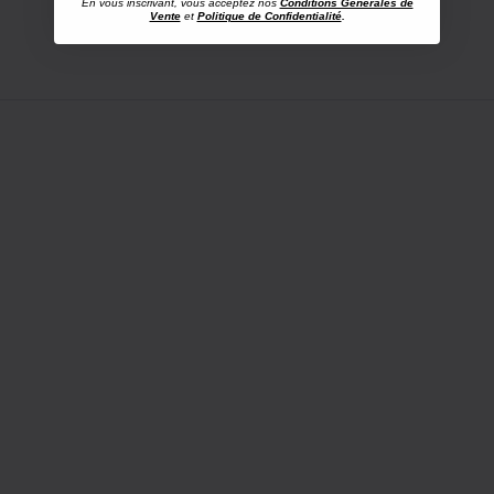
En vous inscrivant, vous acceptez nos
Conditions Générales de
Vente
et
Politique de Confidentialité
.