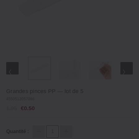
Grandes pinces PP — lot de 5
4550512057086
1.95
€0.50
Quantité :