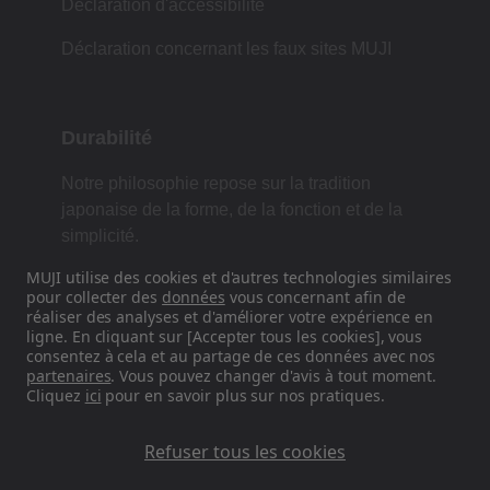
Déclaration d'accessibilité
Déclaration concernant les faux sites MUJI
Durabilité
Notre philosophie repose sur la tradition
japonaise de la forme, de la fonction et de la
simplicité.
MUJI utilise des cookies et d'autres technologies similaires
pour collecter des
données
vous concernant afin de
réaliser des analyses et d'améliorer votre expérience en
Retrouvez-nous sur les réseaux
ligne. En cliquant sur [Accepter tous les cookies], vous
sociaux
consentez à cela et au partage de ces données avec nos
partenaires
. Vous pouvez changer d'avis à tout moment.
Cliquez
ici
pour en savoir plus sur nos pratiques.
Instagram
Refuser tous les cookies