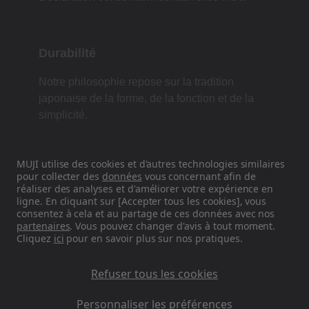
Durabilité
Notre philosophie repose sur la tradition
japonaise de la forme, de la fonction et de la
simplicité.
MUJI utilise des cookies et d'autres technologies similaires
Retrouvez-nous sur les réseaux
pour collecter des
données
vous concernant afin de
réaliser des analyses et d'améliorer votre expérience en
sociaux
ligne. En cliquant sur [Accepter tous les cookies], vous
consentez à cela et au partage de ces données avec nos
Instagram
partenaires
. Vous pouvez changer d'avis à tout moment.
Cliquez
ici
pour en savoir plus sur nos pratiques.
Refuser tous les cookies
Personnaliser les préférences