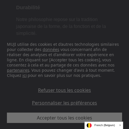
Durabilité
Notre philosophie repose sur la tradition
japonaise de la forme, de la fonction et de la
simplicité.
MUJI utilise des cookies et d'autres technologies similaires
pour collecter des
données
vous concernant afin de
réaliser des analyses et d'améliorer votre expérience en
Retrouvez-nous sur les réseaux
ligne. En cliquant sur [Accepter tous les cookies], vous
sociaux
consentez à cela et au partage de ces données avec nos
partenaires
. Vous pouvez changer d'avis à tout moment.
Cliquez
ici
pour en savoir plus sur nos pratiques.
Instagram
Refuser tous les cookies
Personnaliser les préférences
Accepter tous les cookies
MUJI EU - Ryohin Keikaku Europe Ltd 2026
French (Belgium)