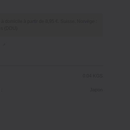
 à domicile à partir de 8,95 €. Suisse, Norvège :
tés (DDU)
n
0.04 KGS
 :
Japon