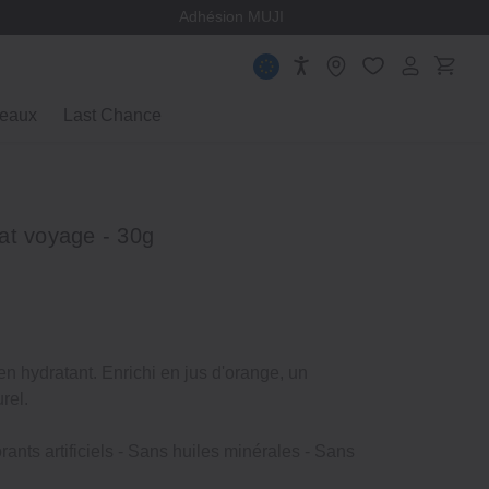
ège
Adhésion MUJI
eaux
Last Chance
at voyage ‐ 30g
en hydratant. Enrichi en jus d'orange, un
rel.
ants artificiels ‐ Sans huiles minérales ‐ Sans