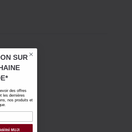
ION SUR
HAINE
E*
voir des offres
t les dernières
ns, nos produits et
que.
idélité MUJI