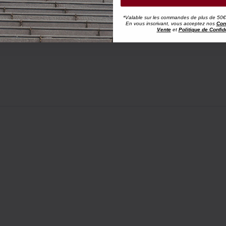
*Valable sur les commandes de plus de 50€, h
En vous inscrivant, vous acceptez nos
Con
Vente
et
Politique de Confide