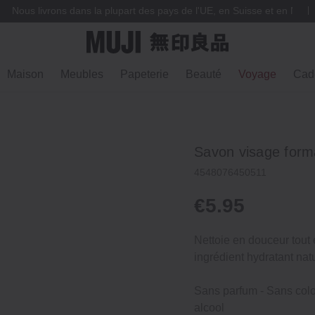
Nous livrons dans la plupart des pays de l'UE, en Suisse et en Norv
Maison
Meubles
Papeterie
Beauté
Voyage
Cad
Savon visage form
4548076450511
€5.95
Nettoie en douceur tout 
ingrédient hydratant natu
Sans parfum ‐ Sans color
alcool