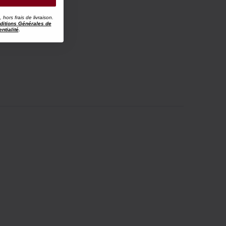
ors frais de livraison.
ditions Générales de
ntialité
.