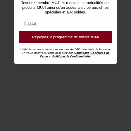
Devenez membre MUJI et recevez les actualités des
produits MUJI ainsi qu'un accès anticipé aux offres
spéciales et aux soldes.
Rejoignez le programme de fidélité MUJI
*Valable sur les commandes de plus de 50€, hors frais de livraison.
En vous inscrivant, vous acceptez nos
Conditions Générales de
Vente
et
Politique de Confidentialité
.