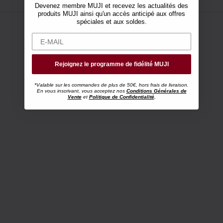
Devenez membre MUJI et recevez les actualités des
produits MUJI ainsi qu'un accès anticipé aux offres
spéciales et aux soldes.
Rejoignez le programme de fidélité MUJI
*Valable sur les commandes de plus de 50€, hors frais de livraison.
En vous inscrivant, vous acceptez nos
Conditions Générales de
Vente
et
Politique de Confidentialité
.