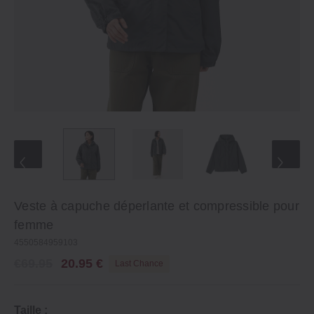
Veste à capuche déperlante et compressible pour
femme
4550584959103
€69.95
20.95 €
Last Chance
Taille :