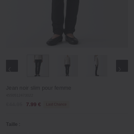
Jean noir slim pour femme
4550512473022
€44.95
7.99 €
Last Chance
Taille :