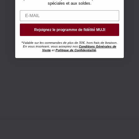
spéciales et aux soldes.
Rejoignez le programme de fidélité MUJI
*Valable sur les commandes de plus de 50€, hors frais de livraison.
En vous inscrivant, vous acceptez nos
Conditions Générales de
Vente
et
Politique de Confidentialité
.