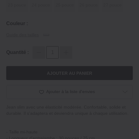
23 pouce
24 pouce
25 pouce
26 pouce
27 pouce
Couleur :
Guide des tailles
Quantité :
AJOUTER AU PANIER
Ajouter à la liste d'envies
Jean slim avec une élasticité modérée. Confortable, solide et
durable. Il s'adaptera et deviendra unique à chaque utilisation.
‐ Taille mi-haute
‐ Longueur d'entrejambe : 30 pouces / 75 cm