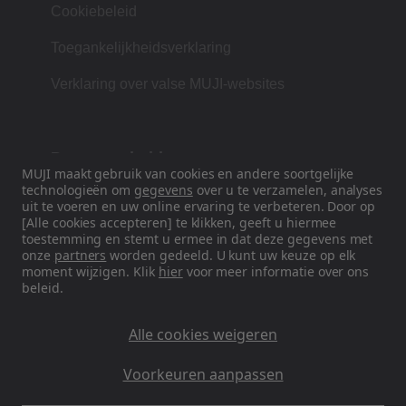
Cookiebeleid
Toegankelijkheidsverklaring
Verklaring over valse MUJI-websites
Duurzaamheid
MUJI maakt gebruik van cookies en andere soortgelijke
technologieën om
gegevens
over u te verzamelen, analyses
Onze filosofie is gebaseerd op de Japanse
uit te voeren en uw online ervaring te verbeteren. Door op
traditie van vorm, functie en eenvoud.
[Alle cookies accepteren] te klikken, geeft u hiermee
toestemming en stemt u ermee in dat deze gegevens met
onze
partners
worden gedeeld. U kunt uw keuze op elk
moment wijzigen. Klik
hier
voor meer informatie over ons
beleid.
Volg ons op sociale media
Instagram
Alle cookies weigeren
Voorkeuren aanpassen