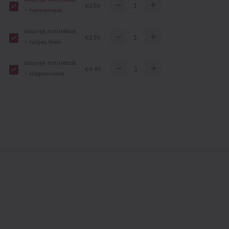
€2.50
– horizontaal
gelinieerd, klein
Kleurrijk notitieblok
€2.50
- ruitjes, klein
Kleurrijk notitieblok
€4.95
- stippenraster