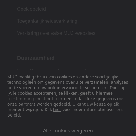
Cookiebeleid
Toegankelijkheidsverklaring
Verklaring over valse MUJI-websites
Duurzaamheid
Onze filosofie is gebaseerd op de Japanse
MUJI maakt gebruik van cookies en andere soortgelijke
traditie van vorm, functie en eenvoud.
technologieën om
gegevens
over u te verzamelen, analyses
uit te voeren en uw online ervaring te verbeteren. Door op
[Alle cookies accepteren] te klikken, geeft u hiermee
toestemming en stemt u ermee in dat deze gegevens met
Volg ons op sociale media
onze
partners
worden gedeeld. U kunt uw keuze op elk
moment wijzigen. Klik
hier
voor meer informatie over ons
beleid.
Instagram
Alle cookies weigeren