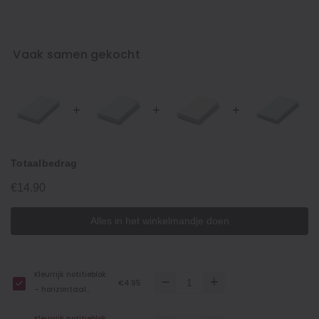
Vaak samen gekocht
Totaalbedrag
€14.90
Alles in het winkelmandje doen
Kleurrijk notitieblok
€4.95
– horizontaal
gelinieerd, groot
Kleurrijk notitieblok