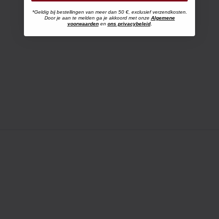
*Geldig bij bestellingen van meer dan 50 €, exclusief verzendkosten.
Door je aan te melden ga je akkoord met onze
Algemene
voorwaarden
en
ons privacybeleid
.