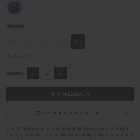
Grootte:
XS
S
M
L
XL
Maattabel
Aantal:
IN WINKELWAGEN
Toevoegen aan verlanglijstje
Ons Oxford-overhemd met opstaande kraag is een toonbeeld
van duurzame stijl met een tijdloze uitstraling. Geïnspireerd door