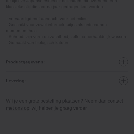
de tijdloze Japanse esthetiek belichaamt dit overhemd een
klassieke stijl die jaar na jaar gedragen kan worden.
‐ Vervaardigd met aandacht voor het milieu.
‐ Geschikt voor zowel informele uitjes als ontspannen
momenten thuis.
‐ Behoudt zijn vorm en zachtheid, zelfs na herhaaldelijk wassen.
‐ Gemaakt van biologisch katoen
Productgegevens:
Levering:
Wil je een grote bestelling plaatsen?
Neem
dan
contact
met ons op
; wij helpen je graag verder.