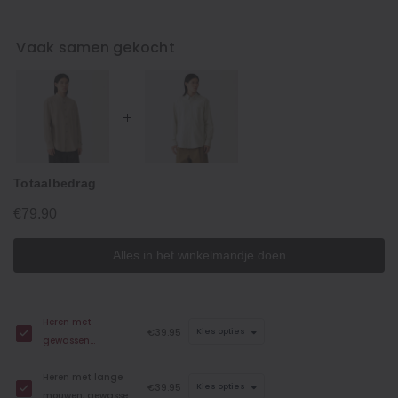
Vaak samen gekocht
Totaalbedrag
€79.90
Alles in het winkelmandje doen
Heren met
€39.95
Kies opties
gewassen
oxfordstof,
Heren met lange
opstaande kraag
€39.95
Kies opties
mouwen, gewassen
en lange mouwen