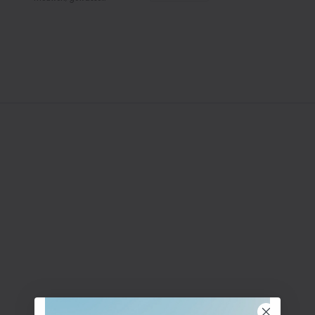
oxfordstof en
knoopsluiting