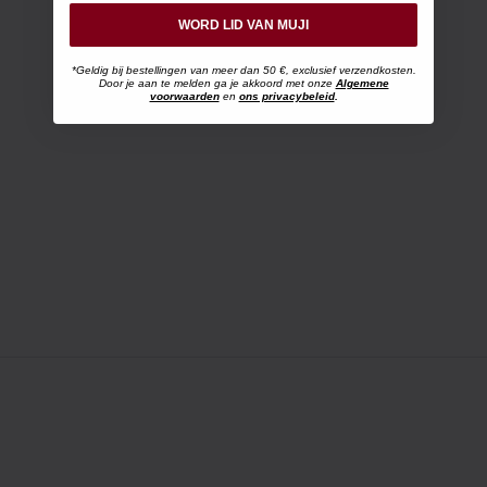
WORD LID VAN MUJI
*Geldig bij bestellingen van meer dan 50 €, exclusief verzendkosten.
Door je aan te melden ga je akkoord met onze
Algemene
voorwaarden
en
ons privacybeleid
.