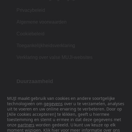
Privacybeleid
Algemene voorwaarden
Cookiebeleid
Toegankelijkheidsverklaring
Verklaring over valse MUJI-websites
Duurzaamheid
Onze filosofie is gebaseerd op de Japanse
MUJI maakt gebruik van cookies en andere soortgelijke
traditie van vorm, functie en eenvoud.
technologieën om
gegevens
over u te verzamelen, analyses
uit te voeren en uw online ervaring te verbeteren. Door op
[Alle cookies accepteren] te klikken, geeft u hiermee
toestemming en stemt u ermee in dat deze gegevens met
Volg ons op sociale media
onze
partners
worden gedeeld. U kunt uw keuze op elk
moment wijzigen. Klik
hier
voor meer informatie over ons