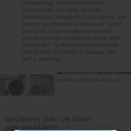
reorganizując, konfigurujemy nasze
otoczenie tak, aby lepiej się w nim
zakotwiczyć, i resetujemy nasze nawyki, aby
mądrze się ponownie wycentrować. Nasza
przestrzeń fizyczna wpływa na jasność
umysłu i pomaga kształtować osobę, którą
chcemy być. To płynne przejście pozwala
nam przejść od starego do nowego, bez
tarć, z elegancją.
System czyszczenia MUJI
Sprzątanie stało się łatwe i
daje satysfakcję