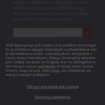
Zostań członkiem MUJI i otrzymaj 10 € zniżki
na pierwsze zakupy online. (Oferta dotyczy
wyłącznie zamówień internetowych o wartości
powyżej 50 €, bez kosztów wysyłki)
MUJI wykorzystuje pliki cookie i inne podobne technologie
do gromadzenia
danych
dotyczących użytkowników w celu
przeprowadzania analiz i poprawy jakości korzystania z
Zakupy w MUJI
naszej strony internetowej. Klikając [Zaakceptuj wszystkie
pliki cookie], wyrażasz na to zgodę oraz na udostępnianie
Znajdź sklep
tych danych naszym
partnerom
. W każdej chwili możesz
zmienić swoją decyzję. Kliknij
tutaj
, aby dowiedzieć się
więcej o naszych praktykach.
Tabela rozmiarów
Poleć znajomemu
Odrzuć wszystkie pliki cookie
Dostosuj ustawienia
Obsługa klienta