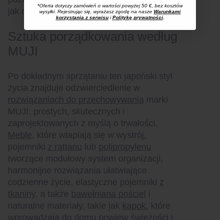
*Oferta dotyczy zamówień o wartości powyżej 50 €, bez kosztów
jak najlepszym stanie.
wysyłki. Rejestrując się, wyrażasz zgodę na nasze
Warunkami
korzystania z serwisu
i
Politykę prywatności
.
Sztuka porządkowania według
MUJI
Po dokładnym sprzątaniu ten japoński styl
życia znajduje odzwierciedlenie w
rozwiązaniach do przechowywania
marki
MUJI: prostych, skutecznych i
zaprojektowanych z myślą o trwałości.
Meble
, które wtapiają się w wystrój,
pojemniki
z rattanu
lub
polipropylenu
tworzące modułowy system organizacji,
harmonijne rozwiązania ułatwiające
codzienne życie, elastyczne pojemniki
z
tkaniny
, a także
bawełniana pościel
i
naturalne materiały, takie jak
kapok
, które
wprowadzają do domu powiew świeżości i