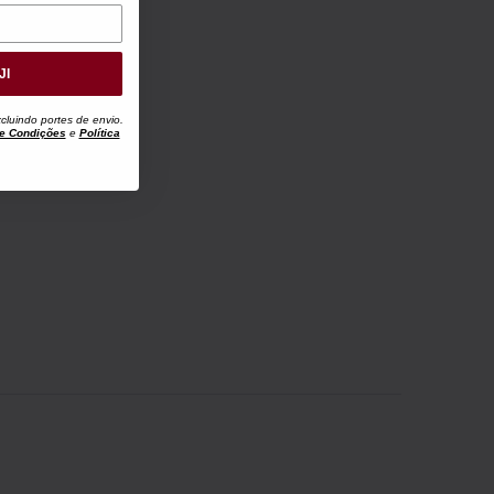
JI
luindo portes de envio.
e Condições
e
Política