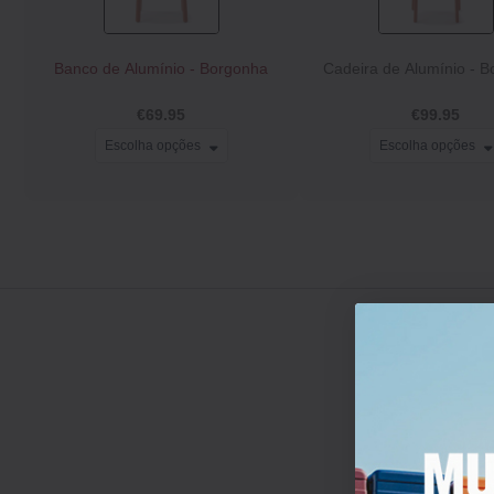
Banco de Alumínio - Borgonha
Cadeira de Alumínio - 
€69.95
€99.95
Escolha opções
Escolha opções