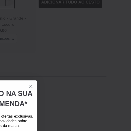
ADICIONAR TUDO AO CESTO
nio - Grande -
o Escuro
9.00
opções
O NA SUA
MENDA*
ofertas exclusivas,
 novidades sobre
as da marca.