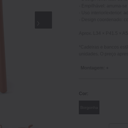
- Empilhável: arruma-s
- Uso interior/exterior:
- Design coordenado: c
Aprox. L34 × P41.5 × A5
*Cadeiras e bancos est
unidades. O preço apres
Montagem: +
Cor:
Borgonha