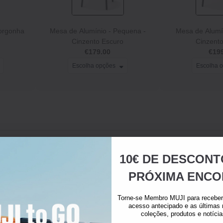
Borgonha
Mesa de Alumínio - Pequena -
Mesa de Alumí
Cinzento Escuro
Cinzent
€179.00
€19
Escolha opções
Escolha 
10€ DE DESCONT
PRÓXIMA ENCO
Torne-se Membro MUJI para receber 
acesso antecipado e as últimas
coleções, produtos e notíci