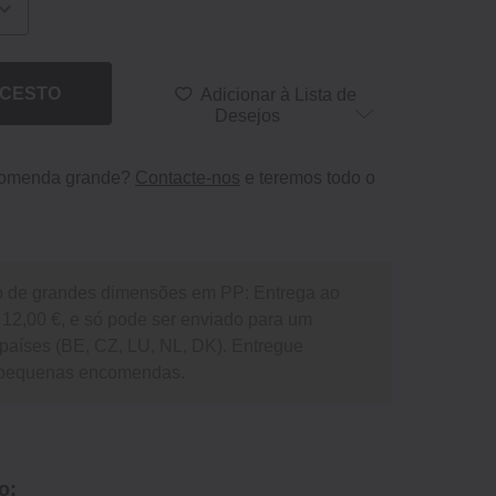
 CESTO
Adicionar à Lista de
Desejos
comenda grande?
Contacte-nos
e teremos todo o
o de grandes dimensões em PP: Entrega ao
de 12,00 €, e só pode ser enviado para um
países (BE, CZ, LU, NL, DK). Entregue
 pequenas encomendas.
o: