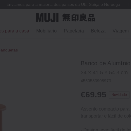
Enviamos para a maioria dos países da UE, Suíça e Noruega
os para a casa
Mobiliário
Papelaria
Beleza
Viagem
banquetas
Banco de Alumínio
34 × 41.5 × 54.3 cm
4550583908973
€69.95
Novidade
Assento compacto para 
transportar e fácil de co
- Design leve: fácil de le