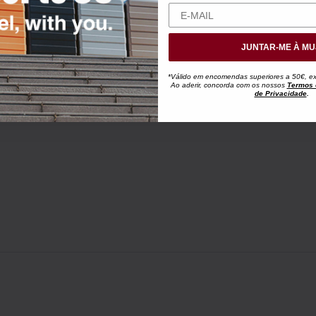
JUNTAR-ME À MU
*Válido em encomendas superiores a 50€, exc
Ao aderir, concorda com os nossos
Termos 
de Privacidade
.