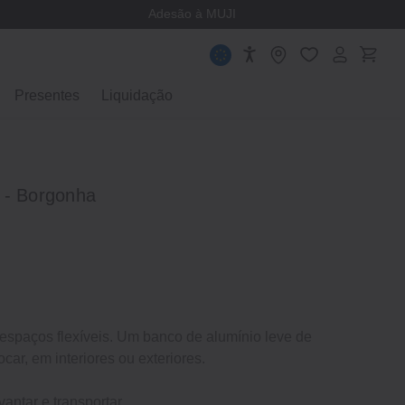
Adesão à MUJI
Presentes
Liquidação
 - Borgonha
espaços flexíveis. Um banco de alumínio leve de
locar, em interiores ou exteriores.
vantar e transportar.