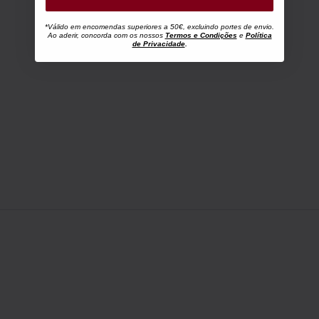
*Válido em encomendas superiores a 50€, excluindo portes de envio.
Ao aderir, concorda com os nossos
Termos e Condições
e
Política
de Privacidade
.