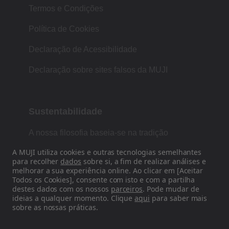
Termos e Condições
Política de Cookies
Declaração de Acessibilidade
Declaração sobre sites falsos da MUJI
Sustentabilidade
A nossa filosofia baseia-se na tradição
japonesa de forma, função e simplicidade.
A MUJI utiliza cookies e outras tecnologias semelhantes
para recolher
dados
sobre si, a fim de realizar análises e
melhorar a sua experiência online. Ao clicar em [Aceitar
Todos os Cookies], consente com isto e com a partilha
Siga-nos nas redes sociais
destes dados com os nossos
parceiros
. Pode mudar de
ideias a qualquer momento. Clique
aqui
para saber mais
sobre as nossas práticas.
Instagram