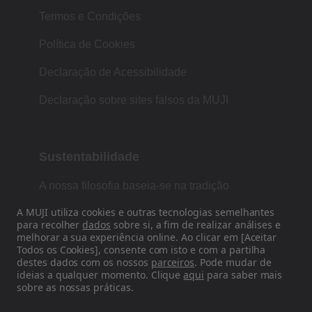
Termos e Condições
Política de Cookies
Declaração de Acessibilidade
Declaração sobre sites falsos da MUJI
Sustentabilidade
A nossa filosofia baseia-se na tradição
japonesa de forma, função e simplicidade.
A MUJI utiliza cookies e outras tecnologias semelhantes
para recolher
dados
sobre si, a fim de realizar análises e
melhorar a sua experiência online. Ao clicar em [Aceitar
Todos os Cookies], consente com isto e com a partilha
Siga-nos nas redes sociais
destes dados com os nossos
parceiros
. Pode mudar de
ideias a qualquer momento. Clique
aqui
para saber mais
sobre as nossas práticas.
Instagram