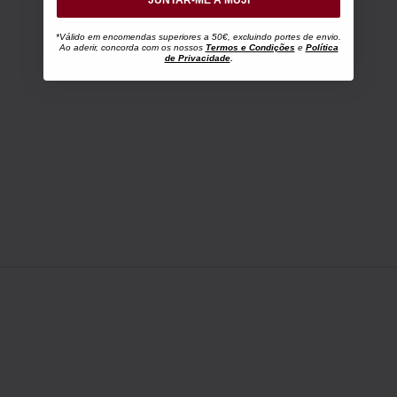
*Válido em encomendas superiores a 50€, excluindo portes de envio.
Ao aderir, concorda com os nossos
Termos e Condições
e
Política
de Privacidade
.