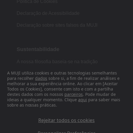
Política de Cookies
Declaração de Acessibilidade
Declaração sobre sites falsos da MUJI
Sustentabilidade
A nossa filosofia baseia-se na tradição
japonesa de forma, função e simplicidade.
A MUJI utiliza cookies e outras tecnologias semelhantes
para recolher
dados
sobre si, a fim de realizar análises e
melhorar a sua experiência online. Ao clicar em [Aceitar
Todos os Cookies], consente com isto e com a partilha
Siga-nos nas redes sociais
destes dados com os nossos
parceiros
. Pode mudar de
ideias a qualquer momento. Clique
aqui
para saber mais
sobre as nossas práticas.
Instagram
Rejeitar todos os cookies