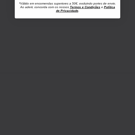
*Válido em encomendas superiores a 50€, excluindo portes de envio.
Ao aderir, concorda com os nossos
Termos e Condições
e
Política
de Privacidade
.