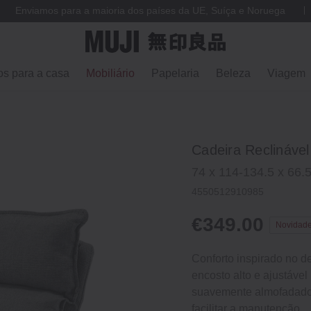
Enviamos para a maioria dos países da UE, Suíça e Noruega
os para a casa
Mobiliário
Papelaria
Beleza
Viagem
Cadeira Reclinável
74 x 114-134.5 x 66.
4550512910985
€349.00
Novidad
Conforto inspirado no d
encosto alto e ajustáve
suavemente almofadado 
facilitar a manutenção.