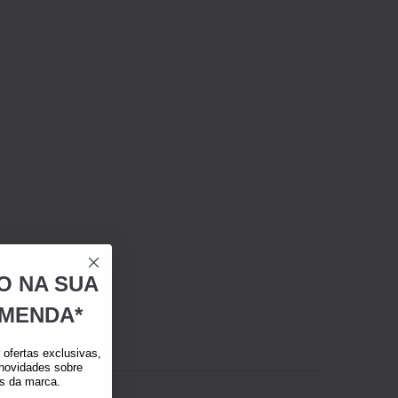
O NA SUA
MENDA*
ofertas exclusivas,
 novidades sobre
as da marca.