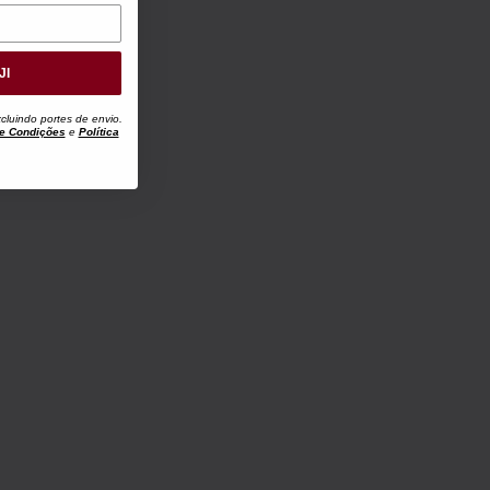
JI
luindo portes de envio.
e Condições
e
Política