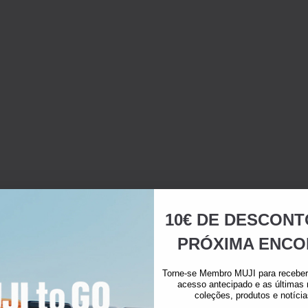
10€ DE DESCONT
PRÓXIMA ENCO
Torne-se Membro MUJI para receber 
acesso antecipado e as últimas
coleções, produtos e notíci