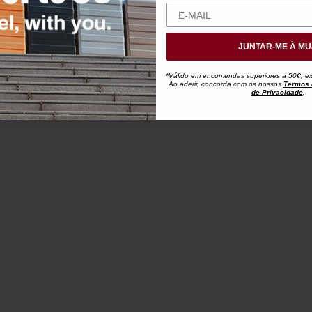
JUNTAR-ME À MU
*Válido em encomendas superiores a 50€, exc
Ao aderir, concorda com os nossos
Termos 
de Privacidade
.