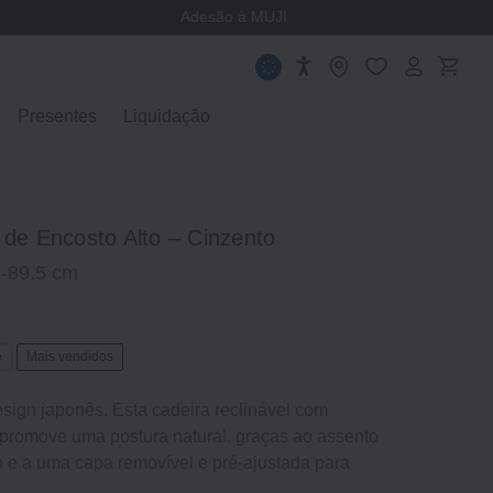
Adesão à MUJI
Presentes
Liquidação
 de Encosto Alto – Cinzento
5-89.5 cm
e
Mais vendidos
esign japonês. Esta cadeira reclinável com
l promove uma postura natural, graças ao assento
e a uma capa removível e pré-ajustada para