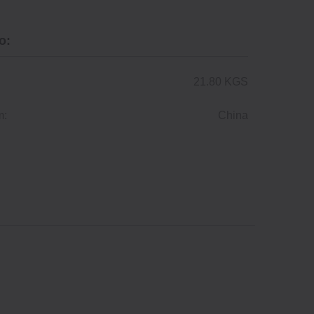
o:
21.80 KGS
m:
China